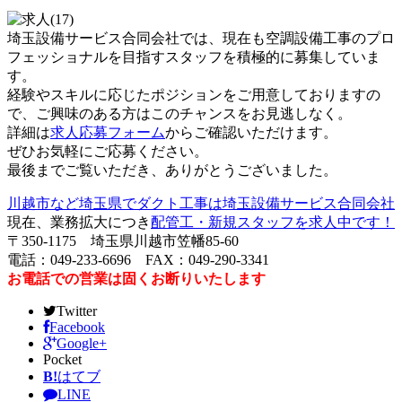
埼玉設備サービス合同会社では、現在も空調設備工事のプロ
フェッショナルを目指すスタッフを積極的に募集していま
す。
経験やスキルに応じたポジションをご用意しておりますの
で、ご興味のある方はこのチャンスをお見逃しなく。
詳細は
求人応募フォーム
からご確認いただけます。
ぜひお気軽にご応募ください。
最後までご覧いただき、ありがとうございました。
川越市など埼玉県でダクト工事は埼玉設備サービス合同会社
現在、業務拡大につき
配管工・新規スタッフを求人中です！
〒350-1175 埼玉県川越市笠幡85-60
電話：049-233-6696 FAX：049-290-3341
お電話での営業は固くお断りいたします
Twitter
Facebook
Google+
Pocket
B!
はてブ
LINE