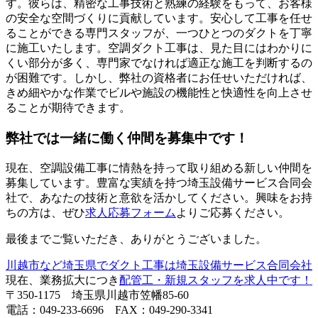
す。彼らは、精密な工事技術と熟練の経験をもって、お客様
の安全な空間づくりに貢献しています。安心して工事を任せ
ることができる専門スタッフが、一つひとつのダクトを丁寧
に施工いたします。空調ダクト工事は、見た目にはわかりに
くい部分が多く、専門家でなければ適正な施工を判断するの
が困難です。しかし、弊社の資格者にお任せいただければ、
きめ細やかな作業でビルや施設の機能性と快適性を向上させ
ることが期待できます。
弊社では一緒に働く仲間を募集中です！
現在、空調設備工事に情熱を持って取り組める新しい仲間を
募集しています。豊富な実績を持つ埼玉設備サービス合同会
社で、あなたの技術と意欲を活かしてください。興味をお持
ちの方は、ぜひ
求人応募フォーム
よりご応募ください。
最後までご覧いただき、ありがとうございました。
川越市など埼玉県でダクト工事は埼玉設備サービス合同会社
現在、業務拡大につき
配管工・新規スタッフを求人中です！
〒350-1175 埼玉県川越市笠幡85-60
電話：049-233-6696 FAX：049-290-3341