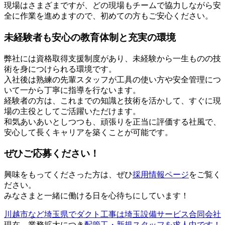
現場はさまざまですが、どの現場もチームで協力しながら安
全に作業を進めますので、初めての方もご安心ください。
未経験者も安心の教育体制と充実の環境
弊社には資格取得支援制度があり、未経験から一生ものの技
術を身につけられる環境です。
入社後は熟練の先輩スタッフが工具の使い方や安全管理につ
いて一から丁寧に指導を行ないます。
経験者の方は、これまでの知識と技術を活かして、すぐに現
場の主役としてご活躍いただけます。
和気あいあいとしつつも、頑張りを正当に評価する社風で、
安心して長くキャリアを築くことが可能です。
ぜひご応募ください！
興味をもってくださった方は、ぜひ
採用情報ページ
をご覧く
ださい。
みなさまと一緒に働ける日を心待ちにしています！
川越市など埼玉県でダクト工事は埼玉設備サービス合同会社
現在、業務拡大につき
配管工・新規スタッフを求人中です！