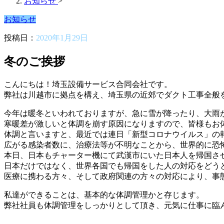
お知らせ
>
お知らせ
投稿日：
2020年1月29日
冬のご挨拶
こんにちは！埼玉設備サービス合同会社です。
弊社は川越市に拠点を構え、埼玉県の近郊でダクト工事全般
今年は暖冬といわれておりますが、急に雪が降ったり、大雨
寒暖差が激しいと体調を崩す原因になりますので、皆様もお
体調と言いますと、最近では連日「新型コロナウイルス」の
広がる感染者数に、治療法等が不明なことから、世界的に恐
本日、日本もチャーター機にて武漢市にいた日本人を帰国さ
日本だけではなく、世界各国でも帰国をした人の対応をどう
医療に携わる方々、そして政府関連の方々の対応により、事
私達ができることは、基本的な体調管理かと存じます。
弊社社員も体調管理をしっかりとして頂き、元気に仕事に臨